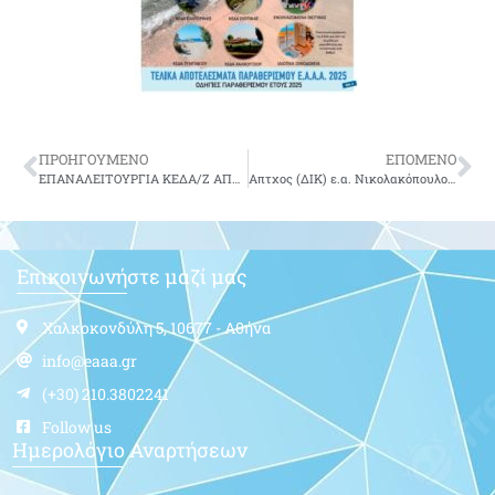
ΠΡΟΗΓΟΥΜΕΝΟ
ΕΠΟΜΕΝΟ
ΕΠΑΝΑΛΕΙΤΟΥΡΓΙΑ ΚΕΔΑ/Ζ ΑΠΟ 30-7-18 & ΕΠΑΝΑΔΙΑΘΕΣΗ ΛΕΩΦΟΡΕΙΟΥ ΓΙΑ ΜΠΑΝΙΑ ΑΠΟ 1-8-18.
Απτχος (ΔΙΚ) ε.α. Νικολακόπουλος Λάμπρος του Ξενοφώντος
Επικοινωνήστε μαζί μας
Χαλκοκονδύλη 5, 10677 - Αθήνα
info@eaaa.gr
(+30) 210.3802241
Follow us
Ημερολόγιο Αναρτήσεων