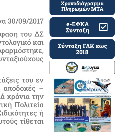
Χρονοδιάγραμμα
Πληρωμών ΜΤΑ
α 30/09/2017
e-ΕΦΚΑ
Σύνταξη
όφαση του ΔΣ
ντολογικό και
Σύνταξη ΓΛΚ εως
εφαρμόστηκε,
2018
συνταξιούχους
τάξεις του εν
ς αποδοχές –
ά χρόνια την
ική Πολιτεία
ιδικότητες ή
υτούς τίθεται