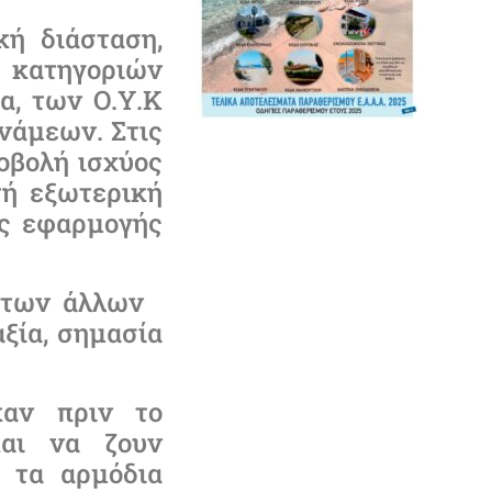
κή διάσταση,
ι κατηγοριών
α, των Ο.Υ.Κ
νάμεων. Στις
ροβολή ισχύος
τή εξωτερική
ής εφαρμογής
ά των άλλων
αξία, σημασία
καν πριν το
και να ζουν
ό τα αρμόδια