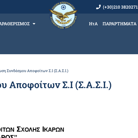
(+30)210 3820271
ΑΡΑΘΕΡΙΣΜΟΣ
ΗτΑ
ΠΑΡΑΡΤΗΜΑΤΑ
ση Συνδέσμου Αποφοίτων Σ.Ι (Σ.Α.Σ.Ι.)
Αποφοίτων Σ.Ι (Σ.Α.Σ.Ι.)