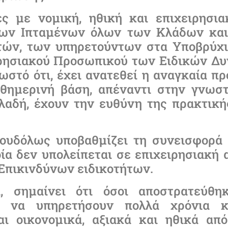
ες με νομική, ηθική και επιχειρησια
 των Ιπταμένων όλων των Κλάδων κα
τών, των υπηρετούντων στα Υποβρύχι
ιρησιακού Προσωπικού των Ειδικών Δυ
νωστό ότι, έχει ανατεθεί η αναγκαία π
θημερινή βάση, απέναντι στην γνωσ
λαδή, έχουν την ευθύνη της πρακτικ
 ουδόλως υποβαθμίζει τη συνεισφορ
ία δεν υπολείπεται σε επιχειρησιακή 
 Επικινδύνων ειδικοτήτων.
 σημαίνει ότι όσοι αποστρατεύθη
ς’’ να υπηρετήσουν πολλά χρόνια 
ι οικονομικά, αξιακά και ηθικά απ