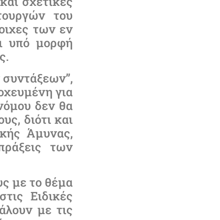
και σχετικές
τουργών του
οιχες των εν
ει υπό μορφή
ς.
 συντάξεων’’,
οχευμένη για
νόμου δεν θα
υς, διότι και
ικής Άμυνας,
 πράξεις των
ς με το θέμα
στις Ειδικές
άλουν με τις