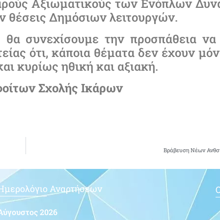
εαρούς Αξιωματικούς των Ενόπλων Δυν
ν θέσεις Δημόσιων λειτουργών.
 θα συνεχίσουμε την προσπάθεια να
είας ότι, κάποια θέματα δεν έχουν μό
αι κυρίως ηθική και αξιακή.
φοίτων Σχολής Ικάρων
Βράβευση Νέων Ανθσγ
Ημερολόγιο Αναρτήσεων
Ο
Αύγουστος 2026