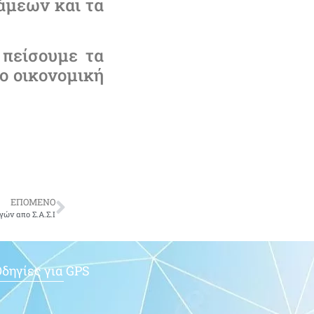
άμεων και τα
 πείσουμε τα
νο οικονομική
ΕΠΟΜΕΝΟ
ών απο Σ.Α.Σ.Ι
δηγίες για GPS