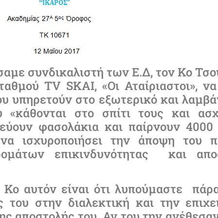
σαμε συνδικαλιστή των Ε.Δ, τον Κο Τσο
αθμού TV SKAI, «Οι Αταίριαστοι», να
ου υπηρετούν στο εξωτερικό και λαμβά
υ «κάθονται στο σπίτι τους και ασ
ρεύουν φασολάκια και παίρνουν 4000 
να ισχυροποιήσει την άποψη του π
ιδομάτων επικινδυνότητας και απ
 Κο αυτόν είναι ότι λυπούμαστε πάρα
ς του στην διαλεκτική και την επιχε
της αποστολής του. Αν του την ανέθεσα