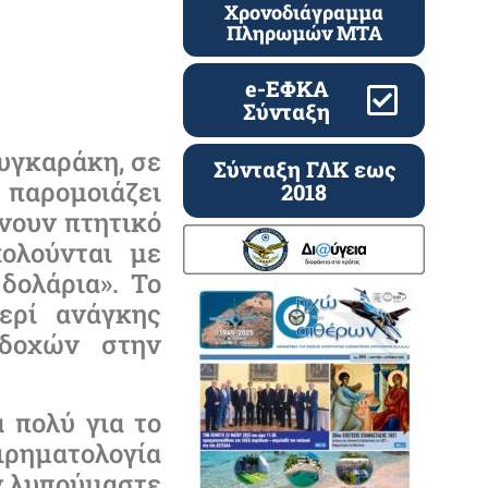
Χρονοδιάγραμμα
Πληρωμών ΜΤΑ
e-ΕΦΚΑ
Σύνταξη
υγκαράκη, σε
Σύνταξη ΓΛΚ εως
 παρομοιάζει
2018
νουν πτητικό
χολούνται με
δολάρια». Το
ερί ανάγκης
οδοχών στην
 πολύ για το
ιρηματολογία
ν λυπούμαστε