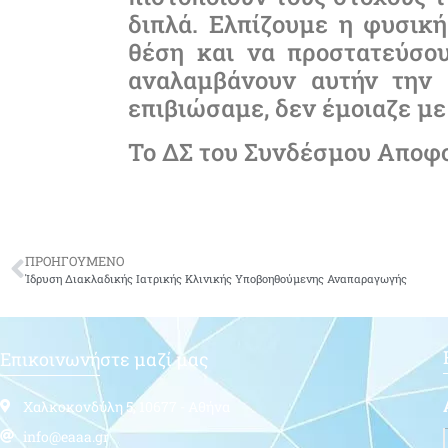
διπλά. Ελπίζουμε η φυσική
θέση και να προστατεύσο
αναλαμβάνουν αυτήν την 
επιβιώσαμε, δεν έμοιαζε με ‘
Το ΔΣ του Συνδέσμου Αποφο
ΠΡΟΗΓΟΥΜΕΝΟ
Ίδρυση Διακλαδικής Ιατρικής Κλινικής Υποβοηθούμενης Αναπαραγωγής
Επικοινωνήστε μαζί μας
Χαλκοκονδύλη 5, 10677 - Αθήνα
info@eaaa.gr