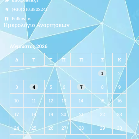
(+30) 210.3802241
Follow us
Ημερολόγιο Αναρτήσεων
Αύγουστος 2026
Δ
Τ
Τ
Π
Π
Σ
Κ
1
2
3
4
5
6
7
8
9
10
11
12
13
14
15
16
17
18
19
20
21
22
23
24
25
26
27
28
29
30