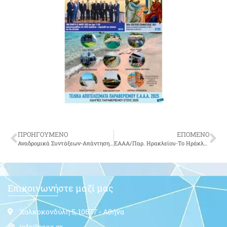
ΠΡΟΗΓΟΥΜΕΝΟ
ΕΠΟΜΕΝΟ
Αναδρομικά Συντάξεων-Απάντηση ΕΦΚΑ σε Έγγραφο της ΕΑΑΑ
ΕΑΑΑ/Παρ. Ηρακλείου-Το Ηράκλειο Τίμησε την Ημέρα των Ενόπλων Δυνάμεων
Επικοινωνήστε μαζί μας
Χαλκοκονδύλη 5, 10677 - Αθήνα
info@eaaa.gr