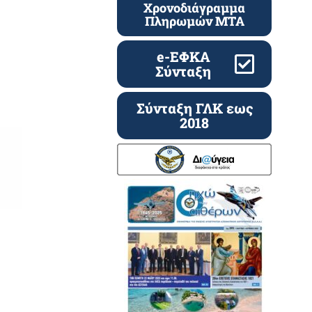
Χρονοδιάγραμμα
Πληρωμών ΜΤΑ
e-ΕΦΚΑ
Σύνταξη
Σύνταξη ΓΛΚ εως
2018