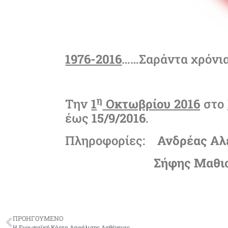
1976-2016
……Σαράντα χρόνια
η
Την
1
Οκτωβρίου 2016
στο
έως
15/9/2016
.
Πληροφορίες:
Ανδρέας Αλ
Σήφης Μαθιουδάκ
ΠΡΟΗΓΟΥΜΕΝΟ
Η Ευρωπαϊκή Κάρτα Ασφάλισης Ασθένειας