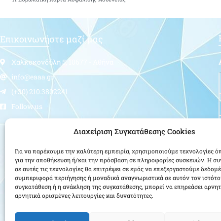
Επικοινωνήστε μαζί μας
Χαλκοκονδύλη 5, 10677 - Αθήνα
info@eaaa.gr
(+30) 210.3802241
Follow us
Διαχείριση Συγκατάθεσης Cookies
Για να παρέχουμε την καλύτερη εμπειρία, χρησιμοποιούμε τεχνολογίες ό
για την αποθήκευση ή/και την πρόσβαση σε πληροφορίες συσκευών. Η σ
σε αυτές τις τεχνολογίες θα επιτρέψει σε εμάς να επεξεργαστούμε δεδομ
συμπεριφορά περιήγησης ή μοναδικά αναγνωριστικά σε αυτόν τον ιστότο
συγκατάθεση ή η ανάκληση της συγκατάθεσης, μπορεί να επηρεάσει αρνητ
αρνητικά ορισμένες λειτουργίες και δυνατότητες.