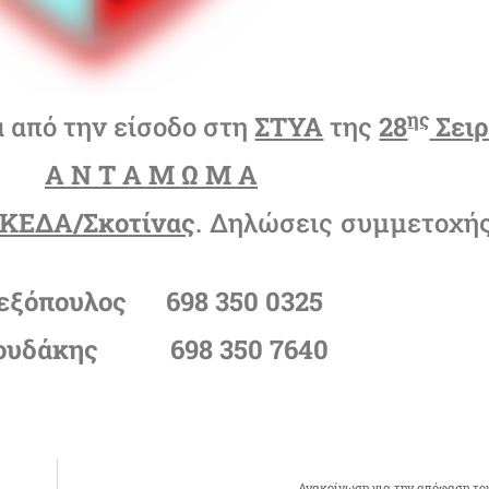
ης
 από την είσοδο στη
ΣΤΥΑ
της
28
Σει
Α Ν Τ Α Μ Ω Μ Α
ΚΕΔΑ/Σκοτίνας
. Δηλώσεις συμμετοχής
εξόπουλος 698 350 0325
ης 698 350 7640
Ανακοίνωση για την απόφαση του